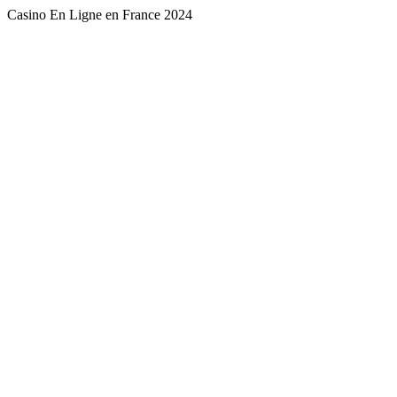
Casino En Ligne en France 2024