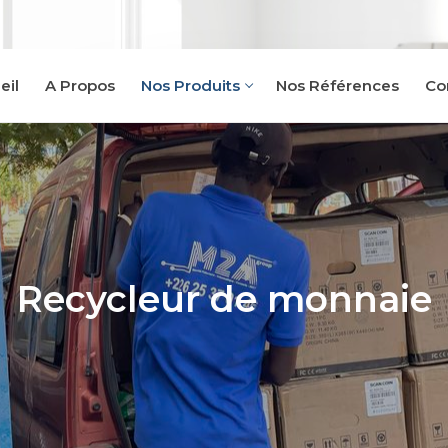
eil
A Propos
Nos Produits
Nos Références
Co
Recycleur de monnaie
billets
es
e billets
de pièces