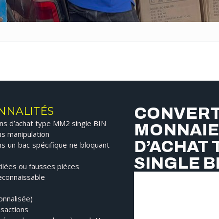
es
e faux billets
de chèques
 monnaie
CONVERT
NNALITÉS
rtes bancaires
ns d’achat type MM2 single BIN
MONNAIE
e
ans manipulation
D’ACHAT 
s un bac spécifique ne bloquant
SINGLE B
ilées ou fausses pièces
reconnaissable
onnalisée)
nsactions