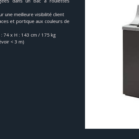
gées dans un bac à roulettes
 une meilleure visibilité client
faces et portique aux couleurs de
P : 74 x H : 143 cm / 175 kg
évoir < 3 m)