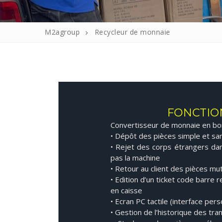
Consommabl
M2agroup
Recycleur de monnaie
Détecteurs d
Horodateurs
Protecteur 
Recycleur de
FONCTIO
Terminaux ca
Convertisseur de monnaie en bo
Tiroirs caiss
• Dépôt des pièces simple et s
• Rejet des corps étrangers dan
pas la machine
• Retour au client des pièces mut
• Edition d’un ticket code barre 
en caisse
• Ecran PC tactile (interface pers
• Gestion de l’historique des tra