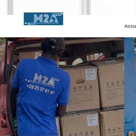
Accu
Accueil
A Propos
Nos Produits
Cercleuse de 
Nos Référenc
Coffres
Contact
Compteuses d
Compteuses 